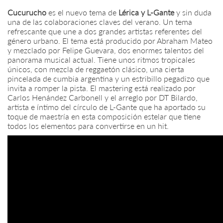
Cucurucho
es el nuevo tema de
Lérica y L-Gante
y sin duda
una de las colaboraciones claves del verano. Un tema
refrescante que une a dos grandes artistas referentes del
género urbano. El tema está producido por Abraham Mateo
y mezclado por Felipe Guevara, dos enormes talentos del
panorama musical actual. Tiene unos ritmos tropicales
únicos, con mezcla de reggaetón clásico, una cierta
pincelada de cumbia argentina y un estribillo pegadizo que
invita a romper la pista. El mastering está realizado por
Carlos Henández Carbonell y el arreglo por DT Bilardo,
artista e íntimo del círculo de L-Gante que ha aportado su
toque de maestría en esta composición estelar que tiene
todos los elementos para convertirse en un hit.