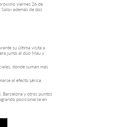
 próximo viernes 26 de
to Solo» además de dos
ante su última visita a
ara junto al dúo Mau y
ociales, donde suman más
rse al efecto Lérica,
d, Barcelona y otros puntos
ogrando posicionarse en