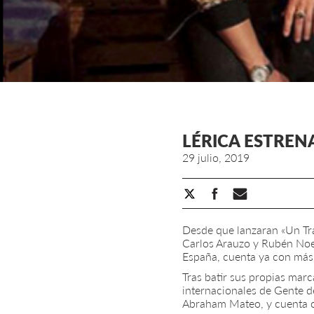
LÉRICA ESTREN
29 julio, 2019
Desde que lanzaran «Un Tra
Carlos Arauzo y Rubén Noel
España, cuenta ya con más
Tras batir sus propias marc
internacionales de Gente d
Abraham Mateo, y cuenta co