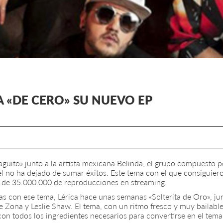
A «DE CERO» SU NUEVO EP
guito» junto a la artista mexicana Belinda, el grupo compuesto 
 no ha dejado de sumar éxitos. Este tema con el que consiguier
 de 35.000.000 de reproducciones en streaming.
as con ese tema, Lérica hace unas semanas «Solterita de Oro», ju
e Zona y Leslie Shaw. El tema, con un ritmo fresco y muy bailabl
n todos los ingredientes necesarios para convertirse en el tema