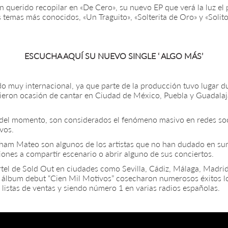
 querido recopilar en «De Cero», su nuevo EP que verá la luz el
s temas más conocidos, «Un Traguito», «Solterita de Oro» y «Soli
ESCUCHA AQUÍ SU NUEVO SINGLE ‘ ALGO MÁS’
o muy internacional, ya que parte de la producción tuvo lugar dur
eron ocasión de cantar en Ciudad de México, Puebla y Guadalaj
ón del momento, son considerados el fenómeno masivo en redes s
vos.
ham Mateo son algunos de los artistas que no han dudado en suma
iones a compartir escenario o abrir alguno de sus conciertos.
artel de Sold Out en ciudades como Sevilla, Cádiz, Málaga, Madri
r álbum debut “Cien Mil Motivos” cosecharon numerosos éxitos l
 listas de ventas y siendo número 1 en varias radios españolas.