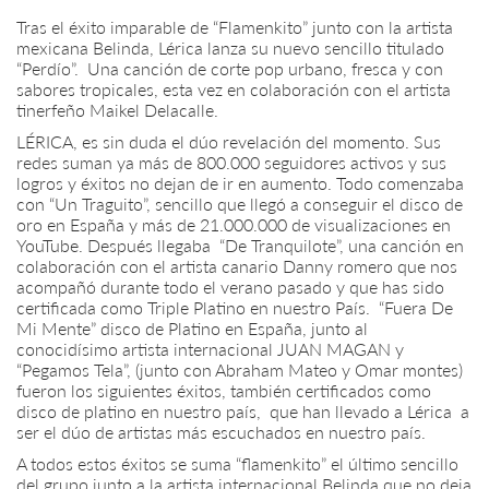
Tras el éxito imparable de “Flamenkito” junto con la artista
mexicana Belinda, Lérica lanza su nuevo sencillo titulado
“Perdío”. Una canción de corte pop urbano, fresca y con
sabores tropicales, esta vez en colaboración con el artista
tinerfeño Maikel Delacalle.
LÉRICA, es sin duda el dúo revelación del momento. Sus
redes suman ya más de 800.000 seguidores activos y sus
logros y éxitos no dejan de ir en aumento. Todo comenzaba
con “Un Traguito”, sencillo que llegó a conseguir el disco de
oro en España y más de 21.000.000 de visualizaciones en
YouTube. Después llegaba “De Tranquilote”, una canción en
colaboración con el artista canario Danny romero que nos
acompañó durante todo el verano pasado y que has sido
certificada como Triple Platino en nuestro País. “Fuera De
Mi Mente” disco de Platino en España, junto al
conocidísimo artista internacional JUAN MAGAN y
“Pegamos Tela”, (junto con Abraham Mateo y Omar montes)
fueron los siguientes éxitos, también certificados como
disco de platino en nuestro país, que han llevado a Lérica a
ser el dúo de artistas más escuchados en nuestro país.
A todos estos éxitos se suma “flamenkito” el último sencillo
del grupo junto a la artista internacional Belinda que no deja