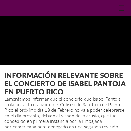
☰
INFORMACIÓN RELEVANTE SOBRE
EL CONCIERTO DE ISABEL PANTOJA
EN PUERTO RICO
Lamentamos informar que el concierto que Isabel Pantoja
tenía previsto realizar en el Coliseo de San Juan de Puerto
Rico el próximo día 18 de Febrero no va a poder celebrarse
en el día previsto, debido al visado de la artista, que fue
concedido en primera instancia por la Embajada
norteamericana pero denegado en una segunda revisión